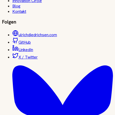
Innovation Circle
Blog
Kontakt
Folgen
ulrichdiedrichsen.com
GitHub
LinkedIn
X / Twitter