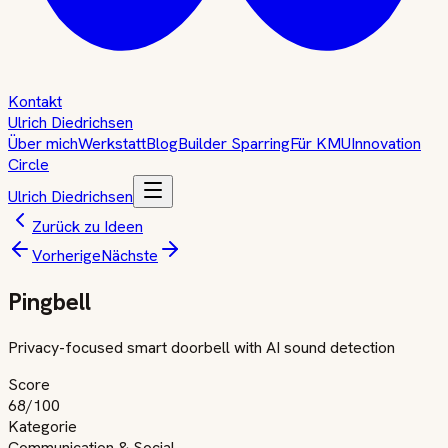
Kontakt
Ulrich Diedrichsen
Über mich
Werkstatt
Blog
Builder Sparring
Für KMU
Innovation
Circle
Ulrich Diedrichsen
Zurück zu Ideen
Vorherige
Nächste
Pingbell
Privacy-focused smart doorbell with AI sound detection
Score
68
/100
Kategorie
Communication & Social