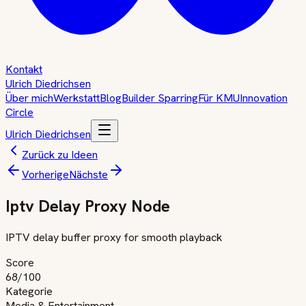
Kontakt
Ulrich Diedrichsen
Über mich
Werkstatt
Blog
Builder Sparring
Für KMU
Innovation
Circle
Ulrich Diedrichsen
Zurück zu Ideen
Vorherige
Nächste
Iptv Delay Proxy Node
IPTV delay buffer proxy for smooth playback
Score
68
/100
Kategorie
Media & Entertainment