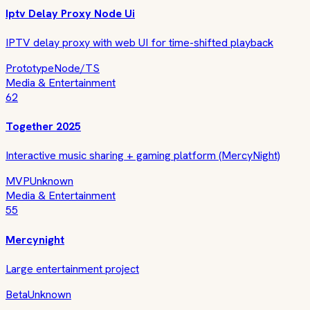
Iptv Delay Proxy Node Ui
IPTV delay proxy with web UI for time-shifted playback
Prototype
Node/TS
Media & Entertainment
62
Together 2025
Interactive music sharing + gaming platform (MercyNight)
MVP
Unknown
Media & Entertainment
55
Mercynight
Large entertainment project
Beta
Unknown