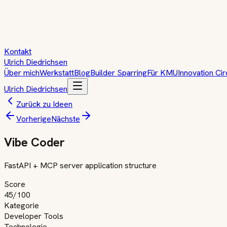
Kontakt
Ulrich Diedrichsen
Über mich
Werkstatt
Blog
Builder Sparring
Für KMU
Innovation Cir
Ulrich Diedrichsen
Zurück zu Ideen
Vorherige
Nächste
Vibe Coder
FastAPI + MCP server application structure
Score
45
/100
Kategorie
Developer Tools
Technologie