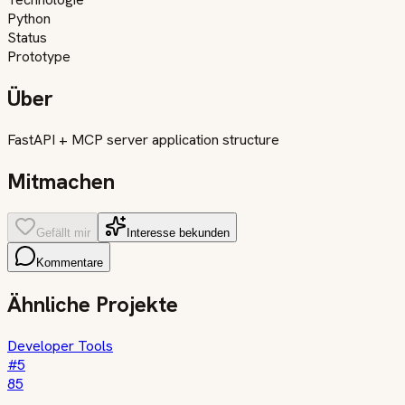
Python
Status
Prototype
Über
FastAPI + MCP server application structure
Mitmachen
Gefällt mir
Interesse bekunden
Kommentare
Ähnliche Projekte
Developer Tools
#
5
85