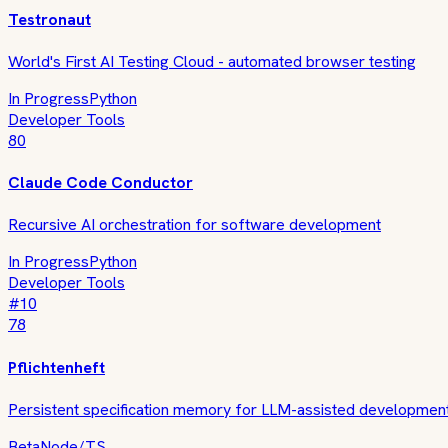
Testronaut
World's First AI Testing Cloud - automated browser testing
In Progress
Python
Developer Tools
80
Claude Code Conductor
Recursive AI orchestration for software development
In Progress
Python
Developer Tools
#
10
78
Pflichtenheft
Persistent specification memory for LLM-assisted developmen
Beta
Node/TS