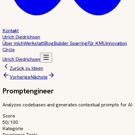
Kontakt
Ulrich Diedrichsen
Über mich
Werkstatt
Blog
Builder Sparring
Für KMU
Innovation
Circle
Ulrich Diedrichsen
Zurück zu Ideen
Vorherige
Nächste
Promptengineer
Analyzes codebases and generates contextual prompts for AI
Score
50
/100
Kategorie
Developer Tools