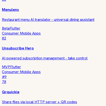
Menulens
Restaurant menu AI translator - universal dining assistant
Beta
Flutter
Consumer Mobile Apps
82
Unsubscribe Hero
AI-powered subscription management - take control
MVP
Flutter
Consumer Mobile Apps
#
9
78
Qrquickie
Share files via local HTTP server + QR codes