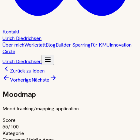
Kontakt
Ulrich Diedrichsen
Über mich
Werkstatt
Blog
Builder Sparring
Für KMU
Innovation
Circle
Ulrich Diedrichsen
Zurück zu Ideen
Vorherige
Nächste
Moodmap
Mood tracking/mapping application
Score
55
/100
Kategorie
Consumer Mobile Apps