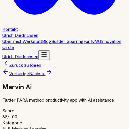
Kontakt
Ulrich Diedrichsen
Über mich
Werkstatt
Blog
Builder Sparring
Für KMU
Innovation
Circle
Ulrich Diedrichsen
Zurück zu Ideen
Vorherige
Nächste
Marvin Ai
Flutter PARA method productivity app with AI assistance
Score
68
/100
Kategorie
AI & Machine Learning