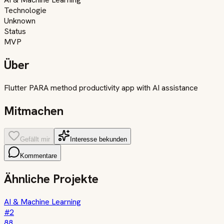
Technologie
Unknown
Status
MVP
Über
Flutter PARA method productivity app with AI assistance
Mitmachen
Gefällt mir
Interesse bekunden
Kommentare
Ähnliche Projekte
AI & Machine Learning
#
2
88