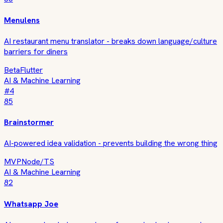
Menulens
AI restaurant menu translator - breaks down language/culture
barriers for diners
Beta
Flutter
AI & Machine Learning
#
4
85
Brainstormer
AI-powered idea validation - prevents building the wrong thing
MVP
Node/TS
AI & Machine Learning
82
Whatsapp Joe