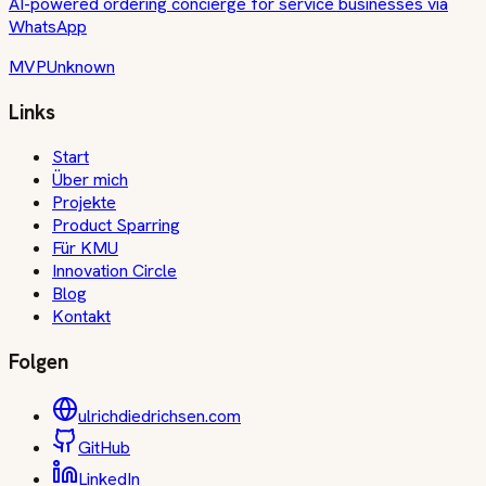
AI-powered ordering concierge for service businesses via
WhatsApp
MVP
Unknown
Links
Start
Über mich
Projekte
Product Sparring
Für KMU
Innovation Circle
Blog
Kontakt
Folgen
ulrichdiedrichsen.com
GitHub
LinkedIn