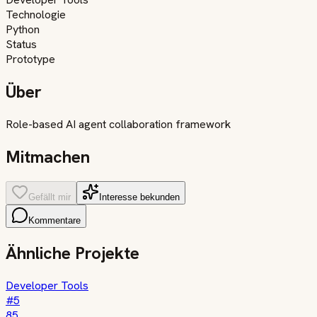
Technologie
Python
Status
Prototype
Über
Role-based AI agent collaboration framework
Mitmachen
Gefällt mir
Interesse bekunden
Kommentare
Ähnliche Projekte
Developer Tools
#
5
85