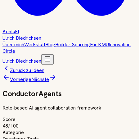
Kontakt
Ulrich Diedrichsen
Über mich
Werkstatt
Blog
Builder Sparring
Für KMU
Innovation
Circle
Ulrich Diedrichsen
Zurück zu Ideen
Vorherige
Nächste
ConductorAgents
Role-based AI agent collaboration framework
Score
48
/100
Kategorie
Developer Tools