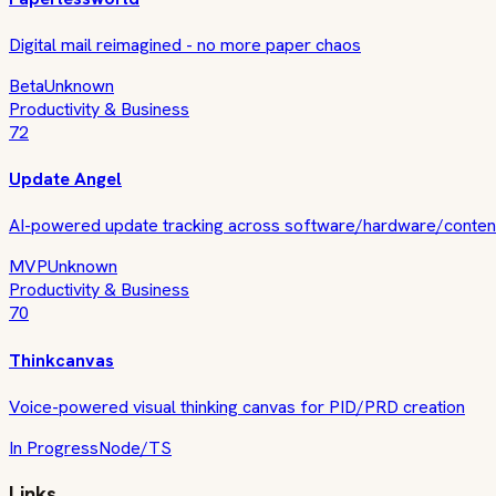
Digital mail reimagined - no more paper chaos
Beta
Unknown
Productivity & Business
72
Update Angel
AI-powered update tracking across software/hardware/conten
MVP
Unknown
Productivity & Business
70
Thinkcanvas
Voice-powered visual thinking canvas for PID/PRD creation
In Progress
Node/TS
Links