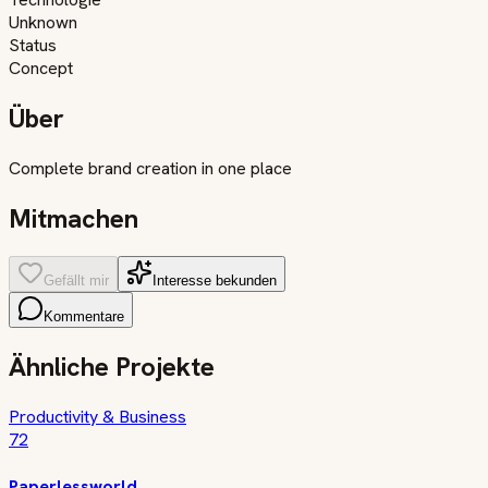
Unknown
Status
Concept
Über
Complete brand creation in one place
Mitmachen
Gefällt mir
Interesse bekunden
Kommentare
Ähnliche Projekte
Productivity & Business
72
Paperlessworld