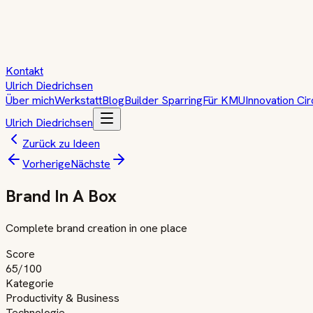
Kontakt
Ulrich Diedrichsen
Über mich
Werkstatt
Blog
Builder Sparring
Für KMU
Innovation Cir
Ulrich Diedrichsen
Zurück zu Ideen
Vorherige
Nächste
Brand In A Box
Complete brand creation in one place
Score
65
/100
Kategorie
Productivity & Business
Technologie