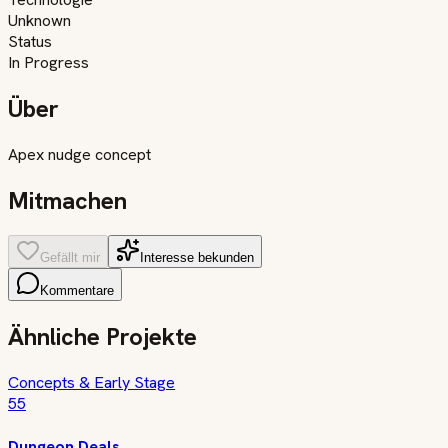
Unknown
Status
In Progress
Über
Apex nudge concept
Mitmachen
Gefällt mir
Interesse bekunden
Kommentare
Ähnliche Projekte
Concepts & Early Stage
55
Dungeon Deals