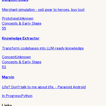
Merchant simulation - sell gear to heroes, buy loot
Prototype
Unknown
Concepts & Early Stage
55
Knowledge Extractor
Transform codebases into LLM-ready knowledge
Concept
Unknown
Concepts & Early Stage
52
Marvin
Life? Don't talk to me about life. - Paranoid Android
In Progress
Python
Links