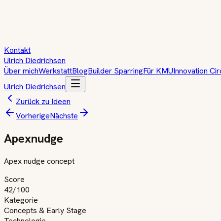
Kontakt
Ulrich Diedrichsen
Über mich
Werkstatt
Blog
Builder Sparring
Für KMU
Innovation Cir
Ulrich Diedrichsen
Zurück zu Ideen
Vorherige
Nächste
Apexnudge
Apex nudge concept
Score
42
/100
Kategorie
Concepts & Early Stage
Technologie