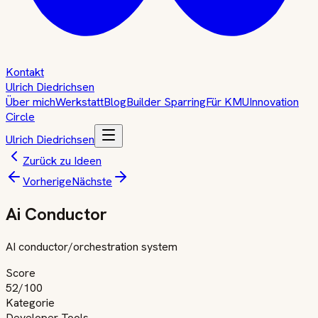
Kontakt
Ulrich Diedrichsen
Über mich
Werkstatt
Blog
Builder Sparring
Für KMU
Innovation
Circle
Ulrich Diedrichsen
Zurück zu Ideen
Vorherige
Nächste
Ai Conductor
AI conductor/orchestration system
Score
52
/100
Kategorie
Developer Tools