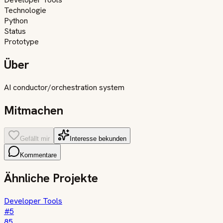
Technologie
Python
Status
Prototype
Über
AI conductor/orchestration system
Mitmachen
Gefällt mir
Interesse bekunden
Kommentare
Ähnliche Projekte
Developer Tools
#
5
85