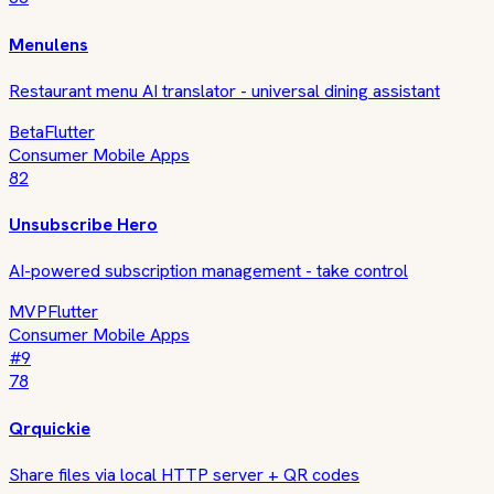
Menulens
Restaurant menu AI translator - universal dining assistant
Beta
Flutter
Consumer Mobile Apps
82
Unsubscribe Hero
AI-powered subscription management - take control
MVP
Flutter
Consumer Mobile Apps
#
9
78
Qrquickie
Share files via local HTTP server + QR codes