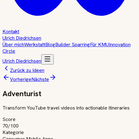
Kontakt
Ulrich Diedrichsen
Über mich
Werkstatt
Blog
Builder Sparring
Für KMU
Innovation
Circle
Ulrich Diedrichsen
Zurück zu Ideen
Vorherige
Nächste
Adventurist
Transform YouTube travel videos into actionable itineraries
Score
70
/100
Kategorie
Consumer Mobile Apps